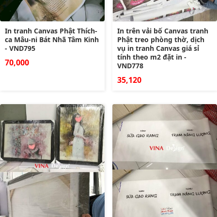
In tranh Canvas Phật Thích-
In trên vải bố Canvas tranh
ca Mâu-ni Bát Nhã Tâm Kinh
Phật treo phòng thờ, dịch
- VND795
vụ in tranh Canvas giá sỉ
tính theo m2 đặt in -
70,000
VND778
35,120