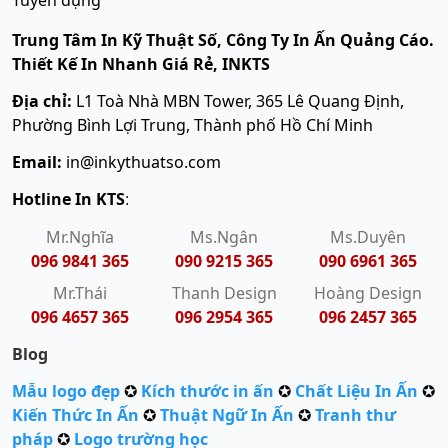
Tuyển dụng
Trung Tâm In Kỹ Thuật Số, Công Ty In Ấn Quảng Cáo.
Thiết Kế In Nhanh Giá Rẻ, INKTS
Địa chỉ:
L1 Toà Nhà MBN Tower, 365 Lê Quang Định,
Phường Bình Lợi Trung, Thành phố Hồ Chí Minh
Email:
in@inkythuatso.com
Hotline In KTS
:
Mr.Nghĩa
Ms.Ngân
Ms.Duyên
096 9841 365
090 9215 365
090 6961 365
Mr.Thái
Thanh Design
Hoàng Design
096 4657 365
096 2954 365
096 2457 365
Blog
Mẫu logo đẹp
✪
Kích thước in ấn
✪
Chất Liệu In Ấn
✪
Kiến Thức In Ấn
✪
Thuật Ngữ In Ấn
✪
Tranh thư
pháp
✪
Logo trường học