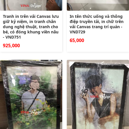
Tranh in trên vải Canvas lưu
In tên thức uống và thông
giữ kỷ niệm, in tranh chân
điệp truyền tải, in chữ trên
dung nghệ thuật, tranh cho
vải Canvas trang trí quán -
bé, có đóng khung viền nâu
VND729
- VND751
65,000
925,000