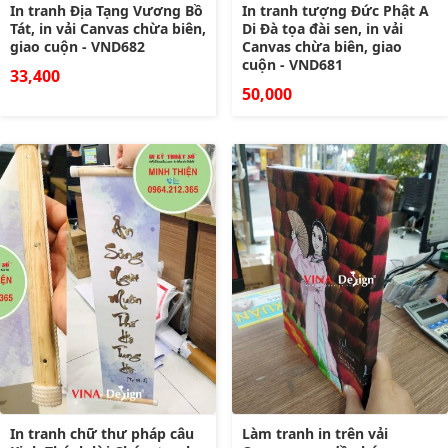
In tranh Địa Tạng Vương Bồ
In tranh tượng Đức Phật A
Tát, in vải Canvas chừa biên,
Di Đà tọa đài sen, in vải
giao cuộn - VND682
Canvas chừa biên, giao
cuộn - VND681
33,400
50,000
In tranh chữ thư pháp câu
Làm tranh in trên vải