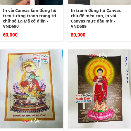
In vải Canvas làm đồng hồ
In tranh đồng hồ Canvas
treo tường tranh trang trí
chủ đề mèo con, in vải
chữ số La Mã cổ điển -
Canvas mực dầu mờ -
VND690
VND689
60,000
80,000