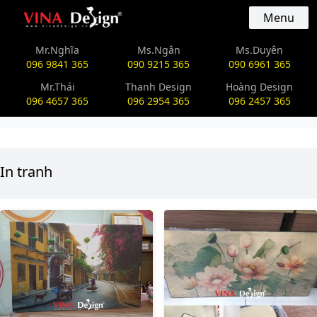
vinadesign.vn
Menu
Mr.Nghĩa
Ms.Ngân
Ms.Duyên
096 9841 365
090 9215 365
090 6961 365
Mr.Thái
Thanh Design
Hoàng Design
096 4657 365
096 2954 365
096 2457 365
In tranh