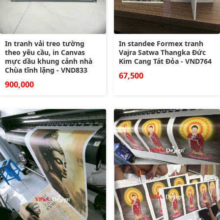
In tranh vải treo tường
In standee Formex tranh
theo yêu cầu, in Canvas
Vajra Satwa Thangka Đức
mực dầu khung cảnh nhà
Kim Cang Tát Đỏa - VND764
Chùa tĩnh lặng - VND833
67,500
900,000