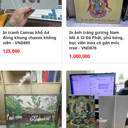
In tranh Canvas khổ A4
In ảnh tráng gương Nam
đóng khung chassis không
Mô A Di Đà Phật, phủ bóng,
viền - VND885
bọc viền inox có gắn móc
treo - VND876
125,000
1,000,000