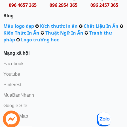
096 4657 365
096 2954 365
096 2457 365
Blog
Mẫu logo đẹp
✪
Kích thước in ấn
✪
Chất Liệu In Ấn
✪
Kiến Thức In Ấn
✪
Thuật Ngữ In Ấn
✪
Tranh thư
pháp
✪
Logo trường học
Mạng xã hội
Facebook
Youtube
Pinterest
MuaBanNhanh
Google Site
Google Map