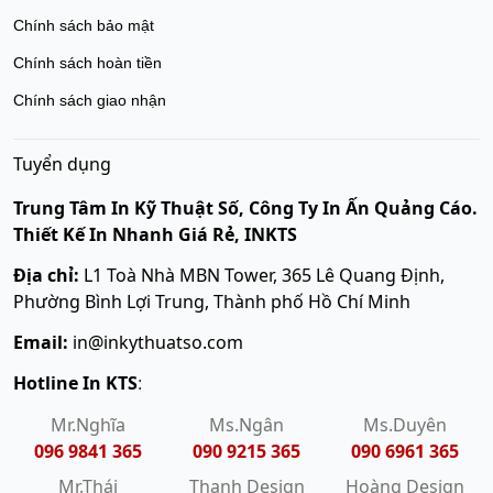
Chính sách bảo mật
Chính sách hoàn tiền
Chính sách giao nhận
Tuyển dụng
Trung Tâm In Kỹ Thuật Số, Công Ty In Ấn Quảng Cáo.
Thiết Kế In Nhanh Giá Rẻ, INKTS
Địa chỉ:
L1 Toà Nhà MBN Tower, 365 Lê Quang Định,
Phường Bình Lợi Trung, Thành phố Hồ Chí Minh
Email:
in@inkythuatso.com
Hotline In KTS
:
Mr.Nghĩa
Ms.Ngân
Ms.Duyên
096 9841 365
090 9215 365
090 6961 365
Mr.Thái
Thanh Design
Hoàng Design