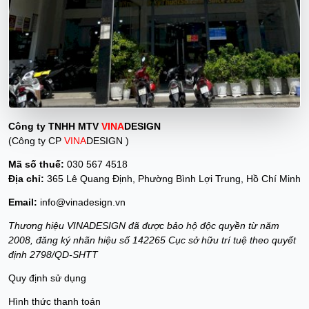
Công ty TNHH MTV
VINA
DESIGN
(Công ty CP
VINA
DESIGN )
Mã số thuế:
030 567 4518
Địa chỉ:
365 Lê Quang Định, Phường Bình Lợi Trung, Hồ Chí Minh
Email:
info@vinadesign.vn
Thương hiệu VINADESIGN đã được bảo hộ độc quyền từ năm
2008, đăng ký nhãn hiệu số 142265 Cục sở hữu trí tuệ theo quyết
định 2798/QD-SHTT
Quy định sử dụng
Hình thức thanh toán