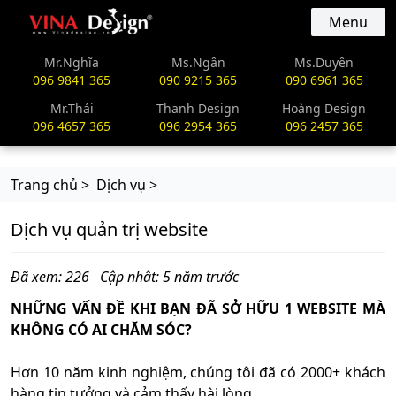
vinadesign.vn
Menu
Mr.Nghĩa
Ms.Ngân
Ms.Duyên
096 9841 365
090 9215 365
090 6961 365
Mr.Thái
Thanh Design
Hoàng Design
096 4657 365
096 2954 365
096 2457 365
Trang chủ >
Dịch vụ >
Dịch vụ quản trị website
Đã xem: 226
Cập nhât: 5 năm trước
NHỮNG VẤN ĐỀ KHI BẠN ĐÃ SỞ HỮU 1 WEBSITE MÀ
KHÔNG CÓ AI CHĂM SÓC?
Hơn 10 năm kinh nghiệm, chúng tôi đã có 2000+ khách
hàng tin tưởng và cảm thấy hài lòng.