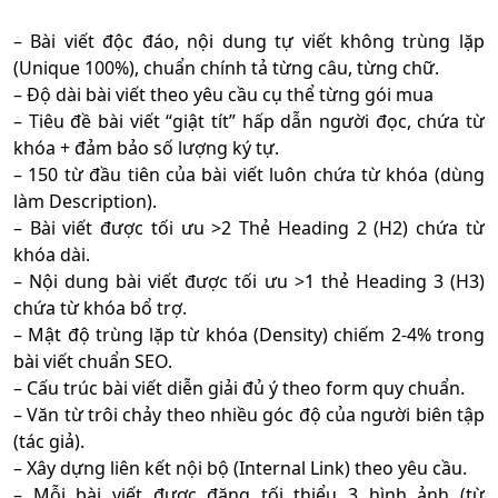
– Bài viết độc đáo, nội dung tự viết không trùng lặp
(Unique 100%), chuẩn chính tả từng câu, từng chữ.
– Độ dài bài viết theo yêu cầu cụ thể từng gói mua
– Tiêu đề bài viết “giật tít” hấp dẫn người đọc, chứa từ
khóa + đảm bảo số lượng ký tự.
– 150 từ đầu tiên của bài viết luôn chứa từ khóa (dùng
làm Description).
– Bài viết được tối ưu >2 Thẻ Heading 2 (H2) chứa từ
khóa dài.
– Nội dung bài viết được tối ưu >1 thẻ Heading 3 (H3)
chứa từ khóa bổ trợ.
– Mật độ trùng lặp từ khóa (Density) chiếm 2-4% trong
bài viết chuẩn SEO.
– Cấu trúc bài viết diễn giải đủ ý theo form quy chuẩn.
– Văn từ trôi chảy theo nhiều góc độ của người biên tập
(tác giả).
– Xây dựng liên kết nội bộ (Internal Link) theo yêu cầu.
– Mỗi bài viết được đăng tối thiểu 3 hình ảnh (từ