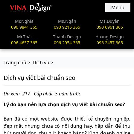
vinadesign.vn
Menu
Mr.Nghĩa
Ms.Ngân
Ms.Duyên
096 9841 365
090 9215 365
090 6961 365
Mr.Thái
Thanh Design
Hoàng Design
096 4657 365
096 2954 365
096 2457 365
Trang chủ >
Dịch vụ >
Dịch vụ viết bài chuẩn seo
Đã xem: 217
Cập nhât: 5 năm trước
Lý do bạn nên lựa chọn dịch vụ viết bài chuẩn seo?
Bạn đã có một website được thiết kế chuyên nghiệp,
đẹp mắt nhưng chưa có nội dung hay, hấp dẫn để thu
hút người đọc, thu hút khách hàng? Kinh doanh online