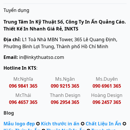
Tuyển dụng
Trung Tâm In Kỹ Thuật Số, Công Ty In Ấn Quảng Cáo.
Thiết Kế In Nhanh Giá Rẻ, INKTS
Địa chỉ:
L1 Toà Nhà MBN Tower, 365 Lê Quang Định,
Phường Bình Lợi Trung, Thành phố Hồ Chí Minh
Email:
in@inkythuatso.com
Hotline In KTS
:
Mr.Nghĩa
Ms.Ngân
Ms.Duyên
096 9841 365
090 9215 365
090 6961 365
Mr.Thái
Thanh Design
Hoàng Design
096 4657 365
096 2954 365
096 2457 365
Blog
Mẫu logo đẹp
✪
Kích thước in ấn
✪
Chất Liệu In Ấn
✪