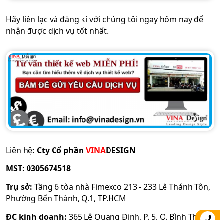
Hãy liên lạc và đăng kí với chúng tôi ngay hôm nay để
nhận được dịch vụ tốt nhất.
L
iên hệ
:
Cty Cổ phần
VINA
DESIGN
MST: 0305674518
Trụ sở:
Tầng 6 tòa nhà Fimexco 213 - 233 Lê Thánh Tôn,
Phường Bến Thành, Q.1, TP.HCM
ĐC kinh doanh:
365 Lê Quang Định, P. 5, Q. Bình Thạnh,