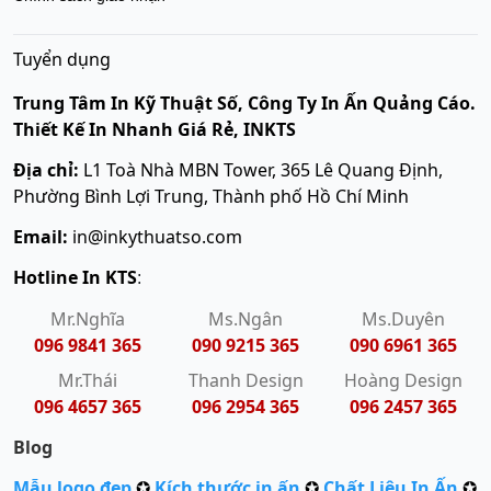
Tuyển dụng
Trung Tâm In Kỹ Thuật Số, Công Ty In Ấn Quảng Cáo.
Thiết Kế In Nhanh Giá Rẻ, INKTS
Địa chỉ:
L1 Toà Nhà MBN Tower, 365 Lê Quang Định,
Phường Bình Lợi Trung, Thành phố Hồ Chí Minh
Email:
in@inkythuatso.com
Hotline In KTS
:
Mr.Nghĩa
Ms.Ngân
Ms.Duyên
096 9841 365
090 9215 365
090 6961 365
Mr.Thái
Thanh Design
Hoàng Design
096 4657 365
096 2954 365
096 2457 365
Blog
Mẫu logo đẹp
✪
Kích thước in ấn
✪
Chất Liệu In Ấn
✪