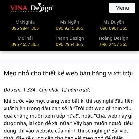
vinadesign.vn
Menu
Mr.Nghĩa
Ms.Ngân
Ms.Duyên
096 9841 365
090 9215 365
090 6961 365
Mr.Thái
Thanh Design
Hoàng Design
096 4657 365
096 2954 365
096 2457 365
Mẹo nhỏ cho thiết kế web bán hàng vượt trội
Đã xem: 1,384
Cập nhât: 12 năm trước
Khi bước vào một trang web bất kì thì suy nghĩ đầu tiên
xuất hiện trong đầu bạn sẽ là “Trời đất web gì nhìn xấu
quá chẳng muốn xem tiếp nữa!”, hoặc “Chà, web này gì
được nha, lại còn dễ xài nữa.” Vậy bạn muốn người tiêu
dùng khi vào website của mình thì sẽ nghĩ gì? Bài viết
dưới đây sẽ cung cấp cho bạn vài mẹo nhỏ để thiết